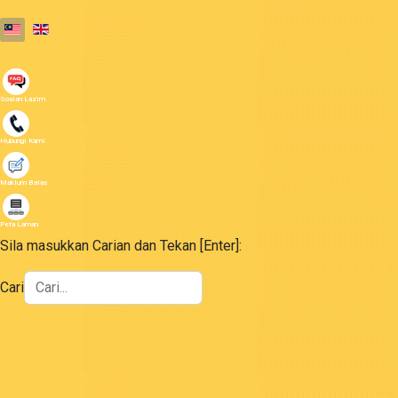
Select your language
Soalan Lazim
Hubungi Kami
Maklum Balas
Peta Laman
Sila masukkan Carian dan Tekan [Enter]:
Cari