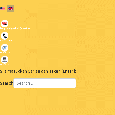
Select your language
Frequently Asked Question
Contact Us
Feedback
Site Map
Sila masukkan Carian dan Tekan [Enter]:
Search