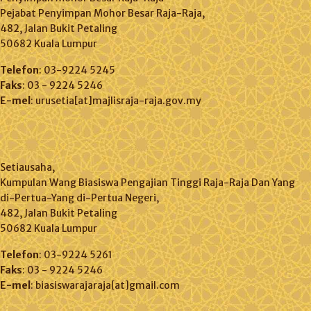
Pejabat Penyimpan Mohor Besar Raja-Raja,
482, Jalan Bukit Petaling
50682 Kuala Lumpur
Telefon
: 03-9224 5245
Faks
: 03 - 9224 5246
E-mel
: urusetia[at]majlisraja-raja.gov.my
Setiausaha,
Kumpulan Wang Biasiswa Pengajian Tinggi Raja-Raja Dan Yang
di-Pertua-Yang di-Pertua Negeri,
482, Jalan Bukit Petaling
50682 Kuala Lumpur
Telefon
: 03-9224 5261
Faks
: 03 - 9224 5246
E-mel
: biasiswarajaraja[at]gmail.com