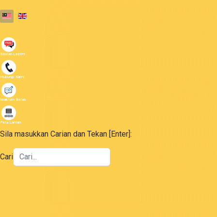
Select your language
Soalan Lazim
Hubungi Kami
Maklum Balas
Peta Laman
Sila masukkan Carian dan Tekan [Enter]:
Cari